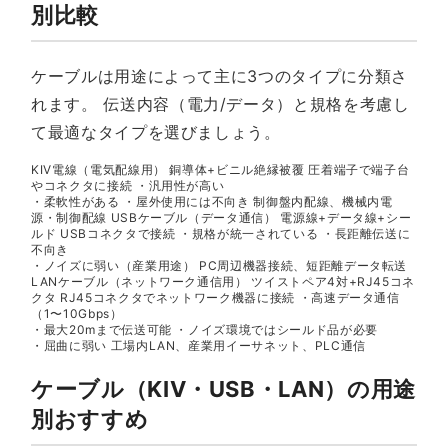
別比較
ケーブルは用途によって主に3つのタイプに分類さ
れます。 伝送内容（電力/データ）と規格を考慮し
て最適なタイプを選びましょう。
KIV電線（電気配線用） 銅導体+ビニル絶縁被覆 圧着端子で端子台
やコネクタに接続 ・汎用性が高い
・柔軟性がある ・屋外使用には不向き 制御盤内配線、機械内電
源・制御配線 USBケーブル（データ通信） 電源線+データ線+シー
ルド USBコネクタで接続 ・規格が統一されている ・長距離伝送に
不向き
・ノイズに弱い（産業用途） PC周辺機器接続、短距離データ転送
LANケーブル（ネットワーク通信用） ツイストペア4対+RJ45コネ
クタ RJ45コネクタでネットワーク機器に接続 ・高速データ通信
（1〜10Gbps）
・最大20mまで伝送可能 ・ノイズ環境ではシールド品が必要
・屈曲に弱い 工場内LAN、産業用イーサネット、PLC通信
ケーブル（KIV・USB・LAN）の用途
別おすすめ