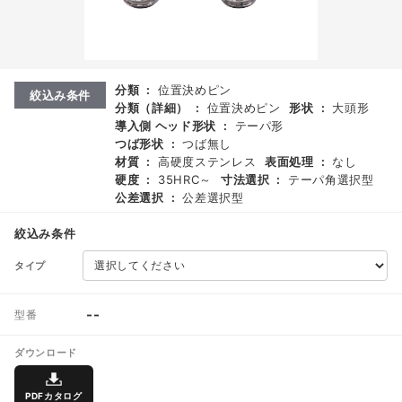
分類
:
位置決めピン
絞込み条件
分類（詳細）
:
位置決めピン
形状
:
大頭形
導入側 ヘッド形状
:
テーパ形
つば形状
:
つば無し
材質
:
高硬度ステンレス
表面処理
:
なし
硬度
:
35HRC～
寸法選択
:
テーパ角選択型
公差選択
:
公差選択型
絞込み条件
タイプ
--
型番
ダウンロード
PDFカタログ