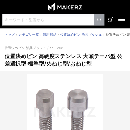
トップ
カテゴリ一覧
汎用部品
位置決めピン·治具ブッシュ
位置決めピン 
位置決めピン 高硬度ステンレス 大頭テーパ型 公差選択型·
位置決めピン·治具ブッシュ
/ sr10258
位置決めピン 高硬度ステンレス 大頭テーパ型 公
差選択型·標準型/めねじ型/おねじ型