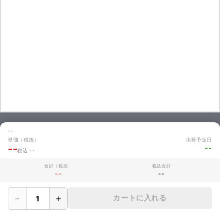
--
お問い合わせ
単価（税抜）
出荷予定日
--
--
商品のお見積やご注文に関するよくあるご質問を掲載しています。
税込 --
お問い合わせ
合計（税抜）
税込合計
--
--
－
＋
カートに入れる
MAKERZについて
› 会社概要