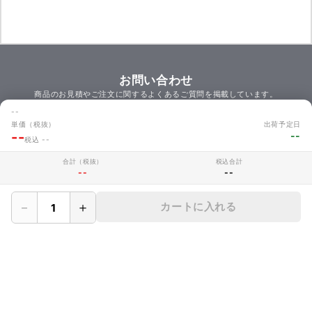
お問い合わせ
商品のお見積やご注文に関するよくあるご質問を掲載しています。
お問い合わせ
--
単価（税抜）
出荷予定日
--
--
税込 --
合計（税抜）
税込合計
MAKERZについて
--
--
› 会社概要
－
＋
カートに入れる
› メイカーズについて
› 利用規約
› サイト利用時の注意
› プライバシーポリシー