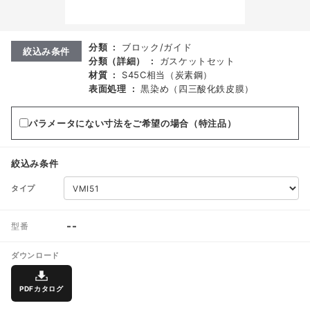
分類
:
ブロック/ガイド
絞込み条件
分類（詳細）
:
ガスケットセット
材質
:
S45C相当（炭素鋼）
表面処理
:
黒染め（四三酸化鉄皮膜）
パラメータにない寸法をご希望の場合（特注品）
絞込み条件
タイプ
--
型番
ダウンロード
PDFカタログ