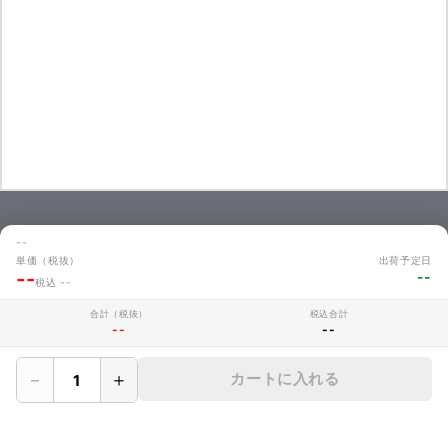
お問い合わせ
--
単価（税抜）
出荷予定日
商品のお見積やご注文に関するよくあるご質問を掲載しています。
--
--
税込 --
お問い合わせ
合計（税抜）
税込合計
--
--
MAKERZについて
－
＋
カートに入れる
› 会社概要
› メイカーズについて