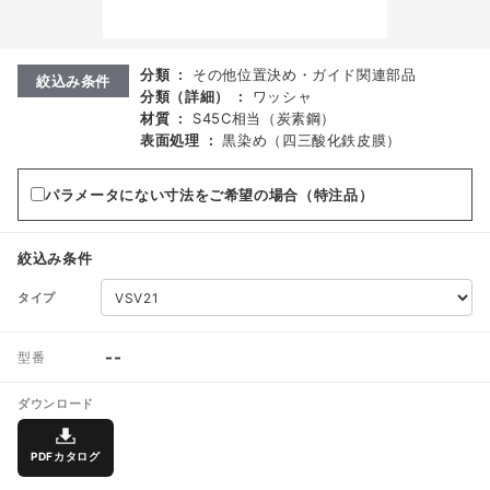
分類
:
その他位置決め・ガイド関連部品
絞込み条件
分類（詳細）
:
ワッシャ
材質
:
S45C相当（炭素鋼）
表面処理
:
黒染め（四三酸化鉄皮膜）
パラメータにない寸法をご希望の場合（特注品）
絞込み条件
タイプ
--
型番
ダウンロード
PDFカタログ