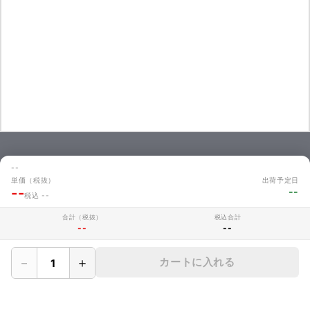
お問い合わせ
--
単価（税抜）
出荷予定日
商品のお見積やご注文に関するよくあるご質問を掲載しています。
--
--
税込 --
お問い合わせ
合計（税抜）
税込合計
--
--
MAKERZについて
－
＋
カートに入れる
› 会社概要
› メイカーズについて