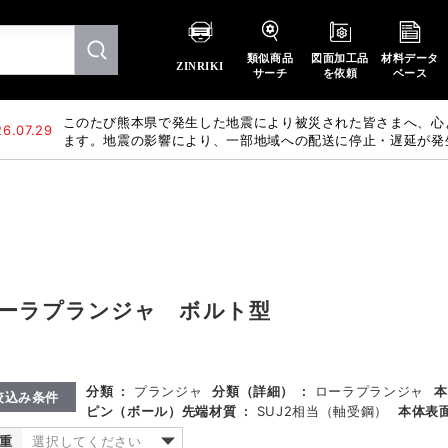
類似商品
図面加工品
材料データ
ZINRIKI
サーチ
を依頼
ベース
このたび熊本県で発生した地震により被災された皆さまへ、心
6.07.29
ます。地震の影響により、一部地域への配送に停止・遅延が発
惑をおかけいたしますが、何卒ご理解賜りますようお願い申し
ーラプランジャ ボルト型
分類
:
プランジャ
分類（詳細）
:
ローラプランジャ
本
絞込み条件
ピン（ボール）先端材質
:
SUJ2相当（軸受鋼）
本体表
重
選択してください