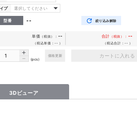
イプ
選択してください
--
型番
絞り込み解除
--
--
単価
合計
（税抜）
：
（税抜）：
（税込単価：--
）
（税込合計：--
）
カートに入れる
価格更新
(pcs)
3Dビューア