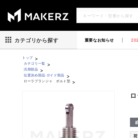
重要なお知らせ
|
202
カテゴリから探す
>
トップ
>
カテゴリ一覧
>
汎用部品
>
位置決め部品·ガイド部品
>
ローラプランジャ ボルト型
ローラプランジャ ボルト型
ロ
荷