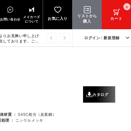
0
リストから
メイカーズ
お気に入り
カート
お問い合わせ
購入
について
よりお見舞い申し上げ
ログイン / 新規登録
生しております。ご迷
上げます。
カタログ
体材質
:
S45C相当（炭素鋼）
面処理
:
ニッケルメッキ