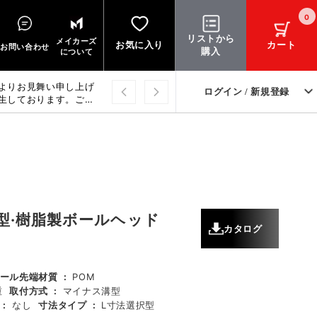
0
リストから
メイカーズ
お気に入り
カート
お問い合わせ
購入
について
よりお見舞い申し上げ
ログイン / 新規登録
生しております。ご迷
上げます。
型·樹脂製ボールヘッド
カタログ
ール先端材質
:
POM
重
取付方式
:
マイナス溝型
:
なし
寸法タイプ
:
L寸法選択型