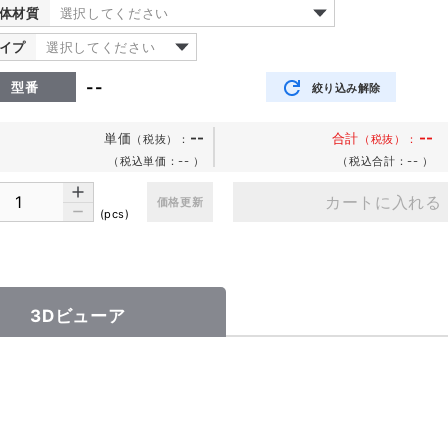
体材質
選択してください
イプ
選択してください
--
型番
絞り込み解除
--
--
単価
合計
（税抜）
：
（税抜）：
（税込単価：--
）
（税込合計：--
）
カートに入れる
価格更新
(pcs)
3Dビューア