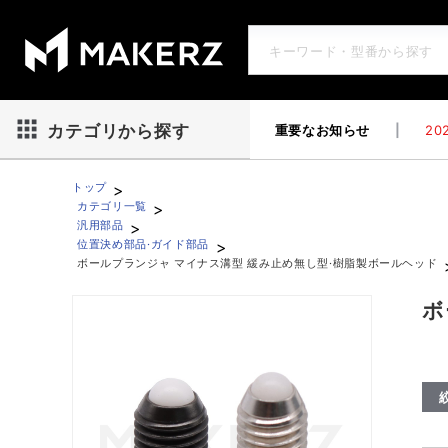
重要なお知らせ
|
202
カテゴリから探す
>
トップ
>
カテゴリ一覧
>
汎用部品
>
位置決め部品·ガイド部品
ボールプランジャ マイナス溝型 緩み止め無し型·樹脂製ボールヘッド
ボールプランジャ マイナス溝型 緩み止め無し型·樹脂製ボ
ボ