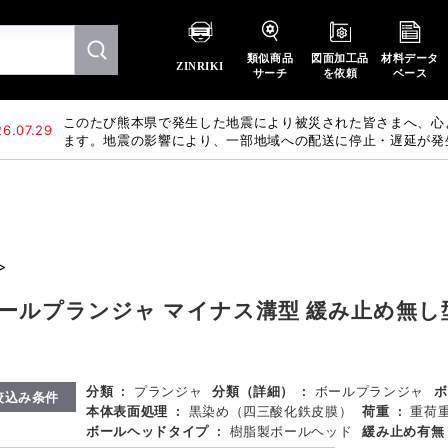
類似商品
図面加工品
材料データ
ZINRIKI
サーチ
を依頼
ベース
このたび熊本県で発生した地震により被災された皆さまへ、心
6.07.29
ます。地震の影響により、一部地域への配送に停止・遅延が発
惑をおかけいたしますが、何卒ご理解賜りますようお願い申し
>
ールヘッド
ールプランジャ マイナス溝型 緩み止め無し
分類
:
プランジャ
分類（詳細）
:
ボールプランジャ
ボ
絞込み条件
本体表面処理
:
黒染め（四三酸化鉄皮膜）
荷重
:
重荷
ボールヘッドタイプ
:
樹脂製ボールヘッド
緩み止め有無