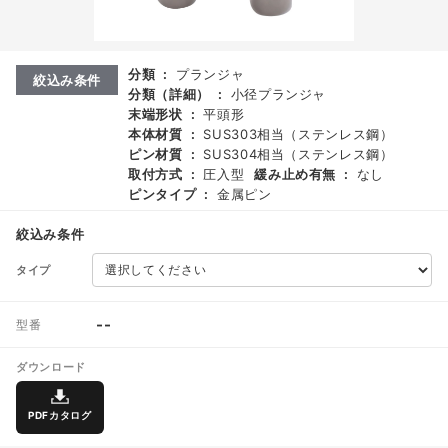
分類
:
プランジャ
絞込み条件
分類（詳細）
:
小径プランジャ
末端形状
:
平頭形
本体材質
:
SUS303相当（ステンレス鋼）
ピン材質
:
SUS304相当（ステンレス鋼）
取付方式
:
圧入型
緩み止め有無
:
なし
ピンタイプ
:
金属ピン
絞込み条件
タイプ
--
型番
ダウンロード
PDFカタログ