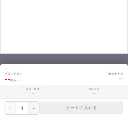
お問い合わせ
--
単価（税抜）
出荷予定日
商品のお見積やご注文に関するよくあるご質問を掲載しています。
--
--
税込 --
お問い合わせ
合計（税抜）
税込合計
--
--
MAKERZについて
－
＋
カートに入れる
› 会社概要
› メイカーズについて