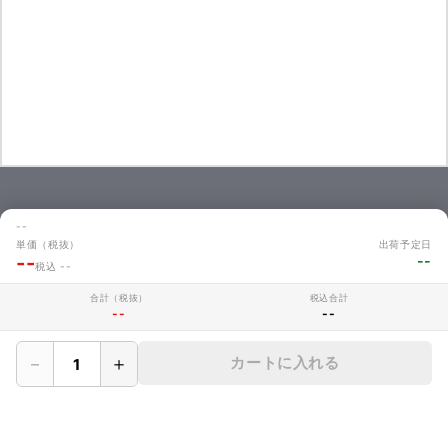
お問い合わせ
--
商品のお見積やご注文に関するよくあるご質問を掲載しています。
単価（税抜）
出荷予定日
--
--
お問い合わせ
税込 --
合計（税抜）
税込合計
--
--
MAKERZについて
－
＋
カートに入れる
› 会社概要
› メイカーズについて