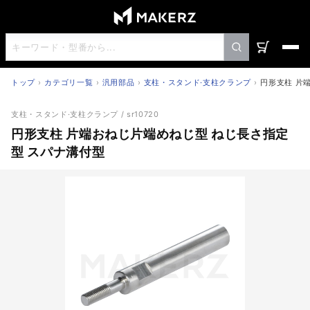
トップ
カテゴリ一覧
汎用部品
支柱・スタンド·支柱クランプ
円形支柱 片
円形支柱 片端おねじ片端めねじ型 ねじ長さ指定型 スパナ
支柱・スタンド·支柱クランプ
/ sr10720
円形支柱 片端おねじ片端めねじ型 ねじ長さ指定
型 スパナ溝付型