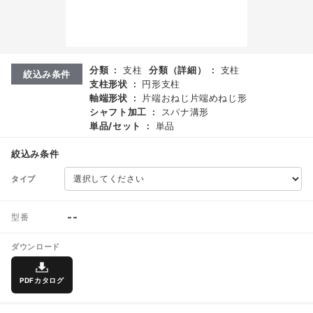
分類
:
支柱
分類（詳細）
:
支柱
絞込み条件
支柱形状
:
円形支柱
軸端形状
:
片端おねじ片端めねじ形
シャフト加工
:
スパナ溝形
単品/セット
:
単品
絞込み条件
タイプ
--
型番
ダウンロード
PDFカタログ