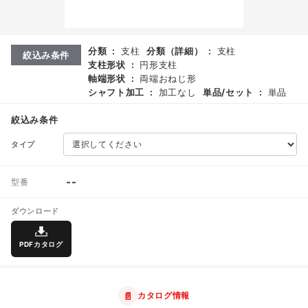
分類
:
支柱
分類（詳細）
:
支柱
絞込み条件
支柱形状
:
円形支柱
軸端形状
:
両端おねじ形
シャフト加工
:
加工なし
単品/セット
:
単品
絞込み条件
タイプ
--
型番
ダウンロード
PDFカタログ
📄
カタログ情報