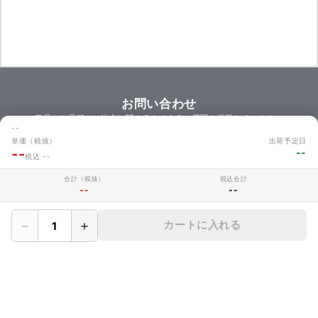
お問い合わせ
商品のお見積やご注文に関するよくあるご質問を掲載しています。
--
お問い合わせ
単価（税抜）
出荷予定日
--
--
税込 --
合計（税抜）
税込合計
--
--
MAKERZについて
› 会社概要
－
＋
カートに入れる
› メイカーズについて
› 利用規約
› サイト利用時の注意