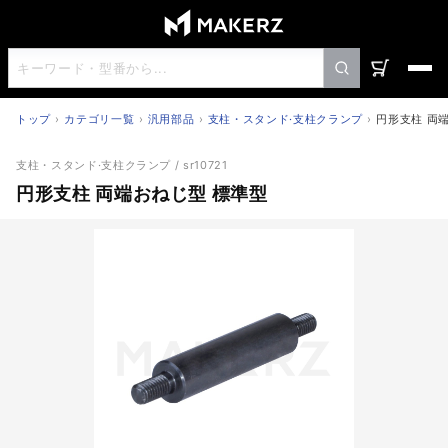
トップ
カテゴリ一覧
汎用部品
支柱・スタンド·支柱クランプ
円形支柱 両
円形支柱 両端おねじ型 標準型
支柱・スタンド·支柱クランプ
/ sr10721
円形支柱 両端おねじ型 標準型