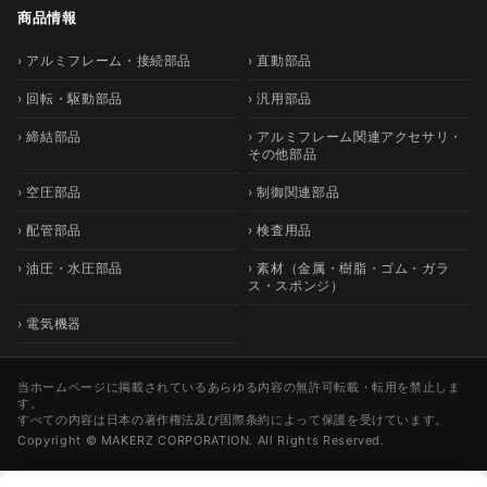
商品情報
› アルミフレーム・接続部品
› 直動部品
› 回転・駆動部品
› 汎用部品
› 締結部品
› アルミフレーム関連アクセサリ・
その他部品
› 空圧部品
› 制御関連部品
› 配管部品
› 検査用品
› 油圧・水圧部品
› 素材（金属・樹脂・ゴム・ガラ
ス・スポンジ）
› 電気機器
当ホームページに掲載されているあらゆる内容の無許可転載・転用を禁止しま
す。
すべての内容は日本の著作権法及び国際条約によって保護を受けています。
Copyright © MAKERZ CORPORATION. All Rights Reserved.