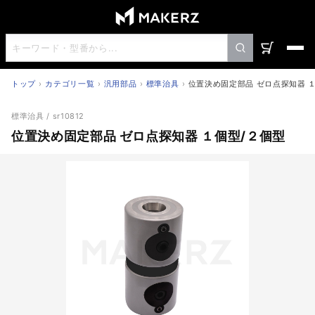
トップ
カテゴリ一覧
汎用部品
標準治具
位置決め固定部品 ゼロ点探知器 
位置決め固定部品 ゼロ点探知器 １個型/２個型
標準治具
/ sr10812
位置決め固定部品 ゼロ点探知器 １個型/２個型