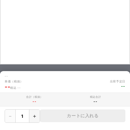
--
お問い合わせ
単価（税抜）
出荷予定日
商品のお見積やご注文に関するよくあるご質問を掲載しています。
--
--
税込 --
お問い合わせ
合計（税抜）
税込合計
--
--
－
＋
カートに入れる
MAKERZについて
› 会社概要