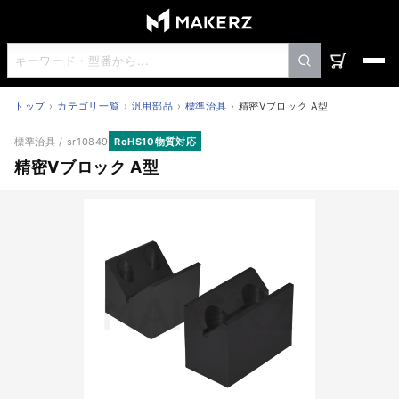
トップ
カテゴリ一覧
汎用部品
標準治具
精密Vブロック A型
精密Vブロック A型
標準治具
/ sr10849
RoHS10物質対応
精密Vブロック A型