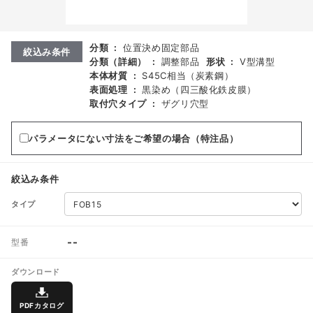
分類
:
位置決め固定部品
絞込み条件
分類（詳細）
:
調整部品
形状
:
V型溝型
本体材質
:
S45C相当（炭素鋼）
表面処理
:
黒染め（四三酸化鉄皮膜）
取付穴タイプ
:
ザグリ穴型
パラメータにない寸法をご希望の場合（特注品）
絞込み条件
タイプ
--
型番
ダウンロード
PDFカタログ