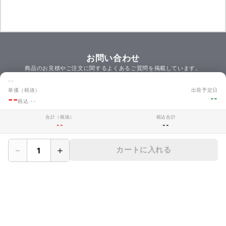
お問い合わせ
商品のお見積やご注文に関するよくあるご質問を掲載しています。
お問い合わせ
--
単価（税抜）
出荷予定日
--
--
税込 --
合計（税抜）
税込合計
MAKERZについて
--
--
› 会社概要
－
＋
カートに入れる
› メイカーズについて
› 利用規約
› サイト利用時の注意
› プライバシーポリシー