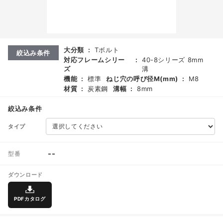
大分類
:
Tボルト
絞込み条件
対応フレームシリー
:
40-8シリーズ 8mm
ズ
溝
機能
:
標準
ねじ穴の呼び径M(mm)
:
M8
材質
:
炭素鋼
溝幅
:
8mm
絞込み条件
タイプ
--
型番
ダウンロード
PDFカタログ