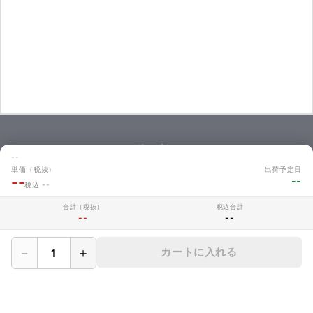
お問い合わせ
--
商品のお見積やご注文に関するよくあるご質問を掲載しています。
単価（税抜）
出荷予定日
--
--
お問い合わせ
税込 --
合計（税抜）
税込合計
--
--
MAKERZについて
－
＋
カートに入れる
› 会社概要
› メイカーズについて