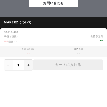
お問い合わせ
MAKERZについて
› 会社概要
GAJ53-408
単価（税抜）
出荷予定日
--
--
› メイカーズについて
税込 --
› 利用規約
合計（税抜）
税込合計
--
--
› サイト利用時の注意
－
＋
カートに入れる
› プライバシーポリシー
› 保証規定
› CADデータ利用規定
› サイトマップ
› よくあるご質問
› 採用情報