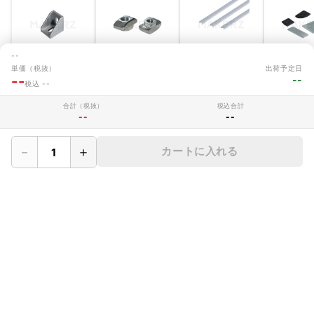
--
45/50シリーズ
40/45/50/60シリ
溝カバー 塩化ビ
エンドキャ
単価（税抜）
出荷予定日
10ｍｍ幅 突起付
ーズ 短め後入れ
ニル 10mm溝
脂製 [45シリーズ
--
--
ブラケット
ナット（溝幅
(40/45/50/60シ
フレーム用]
税込 --
通常価格(税抜)
通常価格(税抜)
通常価格(税抜)
通常価格(税
10mm) アルミフ
リーズ)
89円~
13円~
62円~
80円~
レーム用
合計（税抜）
税込合計
--
--
－
＋
カートに入れる
お問い合わせ
商品のお見積やご注文に関するよくあるご質問を掲載しています。
お問い合わせ
MAKERZについて
› 会社概要
› メイカーズについて