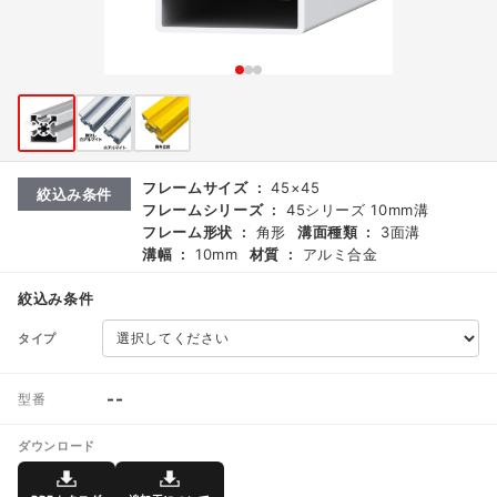
フレームサイズ
:
45×45
絞込み条件
フレームシリーズ
:
45シリーズ 10mm溝
フレーム形状
:
角形
溝面種類
:
3面溝
溝幅
:
10mm
材質
:
アルミ合金
絞込み条件
タイプ
--
型番
ダウンロード