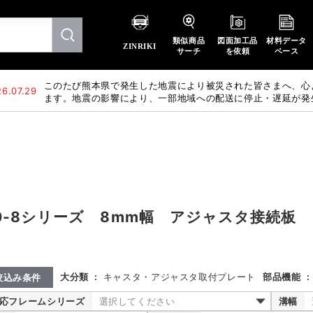
類似商品
図面加工品
材料データ
ZINRIKI
サーチ
を依頼
ベース
このたび熊本県で発生した地震により被災された皆さまへ、心
6.07.29
ます。地震の影響により、一部地域への配送に停止・遅延が発
惑をおかけいたしますが、何卒ご理解賜りますようお願い申し
0-8シリーズ 8mm幅 アジャスタ接続板
大分類
:
キャスタ・アジャスタ取付プレート
部品機能
:
絞込み条件
応フレームシリーズ
選択してください
溝幅