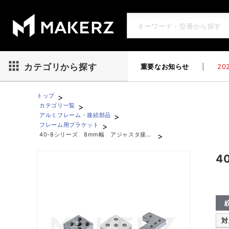
重要なお知らせ
|
202
カテゴリから探す
>
トップ
>
カテゴリ一覧
>
アルミフレーム・接続部品
>
フレーム用ブラケット
>
40-8シリーズ 8mm幅 アジャスタ接続板
40-8シリーズ 8mm幅 アジャスタ接続板
4
対