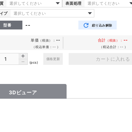
質
選択してください
表面処理
選択してください
イプ
選択してください
--
型番
絞り込み解除
--
--
単価
合計
（税抜）
：
（税抜）：
（税込単価：--
）
（税込合計：--
）
カートに入れる
価格更新
(pcs)
3Dビューア