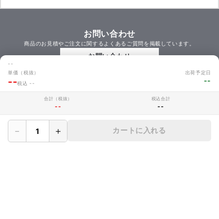
お問い合わせ
商品のお見積やご注文に関するよくあるご質問を掲載しています。
お問い合わせ
--
単価（税抜）
出荷予定日
--
--
税込 --
MAKERZについて
合計（税抜）
税込合計
--
--
› 会社概要
－
＋
カートに入れる
› メイカーズについて
› 利用規約
› サイト利用時の注意
› プライバシーポリシー
› 保証規定
› CADデータ利用規定