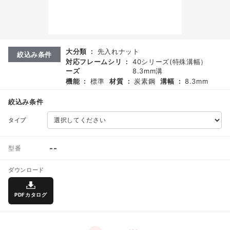
大分類
:
先入れナット
絞込み条件
対応フレームシリ
:
40シリーズ(特殊溝幅）
ーズ
8.3mm溝
機能
:
標準
材質
:
炭素鋼
溝幅
:
8.3mm
絞込み条件
タイプ
--
型番
ダウンロード
PDFカタログ