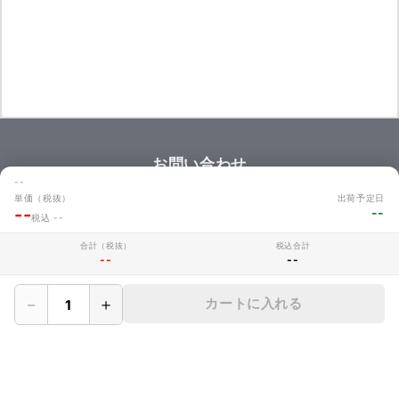
お問い合わせ
商品のお見積やご注文に関するよくあるご質問を掲載しています。
--
単価（税抜）
出荷予定日
お問い合わせ
--
--
税込 --
合計（税抜）
税込合計
--
--
MAKERZについて
－
＋
カートに入れる
› 会社概要
› メイカーズについて
› 利用規約