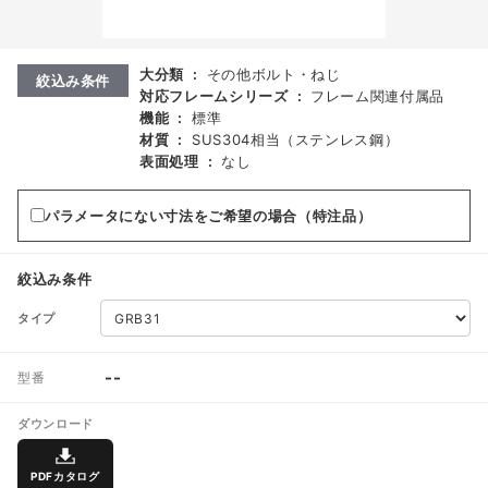
大分類
:
その他ボルト・ねじ
絞込み条件
対応フレームシリーズ
:
フレーム関連付属品
機能
:
標準
材質
:
SUS304相当（ステンレス鋼）
表面処理
:
なし
パラメータにない寸法をご希望の場合（特注品）
絞込み条件
タイプ
--
型番
ダウンロード
PDFカタログ