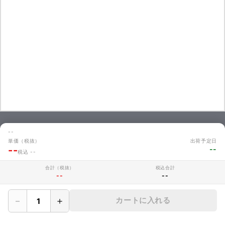
--
お問い合わせ
単価（税抜）
出荷予定日
商品のお見積やご注文に関するよくあるご質問を掲載しています。
--
--
税込 --
お問い合わせ
合計（税抜）
税込合計
--
--
－
＋
カートに入れる
MAKERZについて
› 会社概要