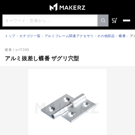
トップ
カテゴリ一覧
アルミフレーム関連アクセサリ・その他部品
蝶番
ア
アルミ抜差し蝶番 ザグリ穴型
蝶番
/ sr17395
アルミ抜差し蝶番 ザグリ穴型