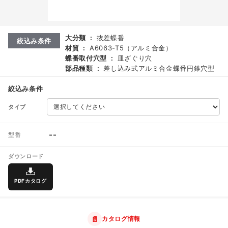
大分類
:
抜差蝶番
絞込み条件
材質
:
A6063-T5（アルミ合金）
蝶番取付穴型
:
皿ざぐり穴
部品種類
:
差し込み式アルミ合金蝶番円錐穴型
絞込み条件
タイプ
--
型番
ダウンロード
PDFカタログ
📄
カタログ情報