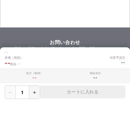
お問い合わせ
商品のお見積やご注文に関するよくあるご質問を掲載しています。
--
お問い合わせ
単価（税抜）
出荷予定日
--
--
税込 --
合計（税抜）
税込合計
--
--
MAKERZについて
› 会社概要
－
＋
カートに入れる
› メイカーズについて
› 利用規約
› サイト利用時の注意