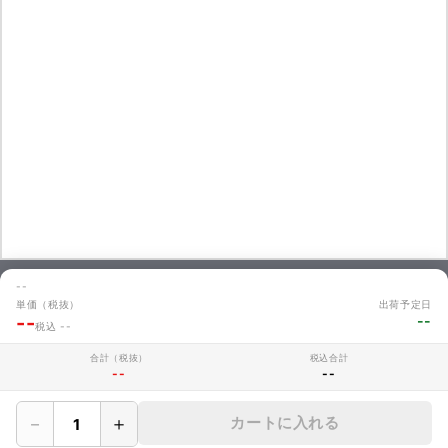
--
単価（税抜）
出荷予定日
お問い合わせ
--
--
税込 --
商品のお見積やご注文に関するよくあるご質問を掲載しています。
お問い合わせ
合計（税抜）
税込合計
--
--
－
＋
カートに入れる
MAKERZについて