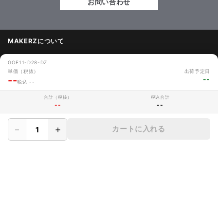
お問い合わせ
MAKERZについて
› 会社概要
GOE11-D28-DZ
単価（税抜）
出荷予定日
› メイカーズについて
--
--
税込 --
› 利用規約
合計（税抜）
税込合計
--
--
› サイト利用時の注意
－
＋
カートに入れる
› プライバシーポリシー
› 保証規定
› CADデータ利用規定
› サイトマップ
› よくあるご質問
› 採用情報