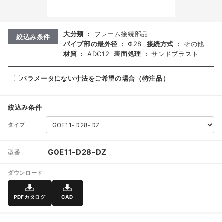
大分類
:
フレーム接続部品
絞込み条件
パイプ部の最外径
:
Φ28
接続方式
:
その他
材質
:
ADC12
表面処理
:
サンドブラスト
パラメータにない寸法をご希望の場合（特注品）
絞込み条件
タイプ
GOE11-D28-DZ
型番
ダウンロード
PDFカタログ
CAD