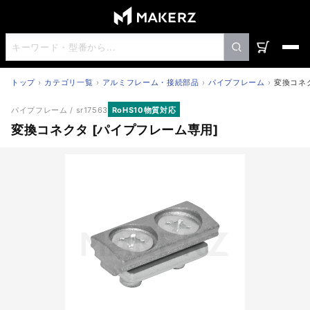
トップ
カテゴリ一覧
アルミフレーム・接続部品
パイプフレーム
変換コネ
変換コネクタ [パイプフレーム専用]
パイプフレーム
/ sr17563
RoHS10物質対応
変換コネクタ [パイプフレーム専用]