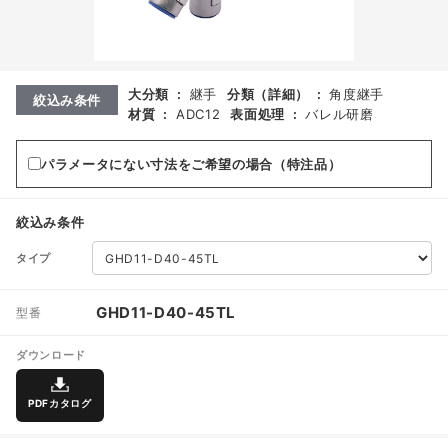
大分類
:
継手
分類（詳細）
:
角度継手
絞込み条件
材質
:
ADC12
表面処理
:
バレル研磨
パラメータにない寸法をご希望の場合（特注品）
絞込み条件
タイプ
GHD11-D40-45TL
型番
ダウンロード
PDFカタログ