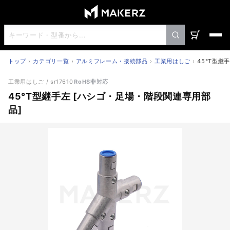
トップ
カテゴリ一覧
アルミフレーム・接続部品
工業用はしご
45°T型継
45°T型継手左 [ハシゴ・足場・階段関連専用部品]
工業用はしご
/ sr17610
RoHS非対応
45°T型継手左 [ハシゴ・足場・階段関連専用部
品]