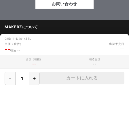
お問い合わせ
MAKERZについて
› 会社概要
GHD11-D40-45TL
単価（税抜）
出荷予定日
--
--
› メイカーズについて
税込 --
› 利用規約
合計（税抜）
税込合計
--
--
› サイト利用時の注意
－
＋
カートに入れる
› プライバシーポリシー
› 保証規定
› CADデータ利用規定
› サイトマップ
› よくあるご質問
› 採用情報