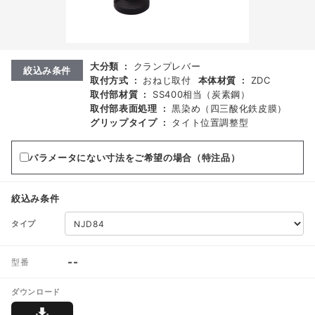
大分類
:
クランプレバー
絞込み条件
取付方式
:
おねじ取付
本体材質
:
ZDC
取付部材質
:
SS400相当（炭素鋼）
取付部表面処理
:
黒染め（四三酸化鉄皮膜）
グリップタイプ
:
タイト位置調整型
パラメータにない寸法をご希望の場合（特注品）
絞込み条件
タイプ
--
型番
ダウンロード