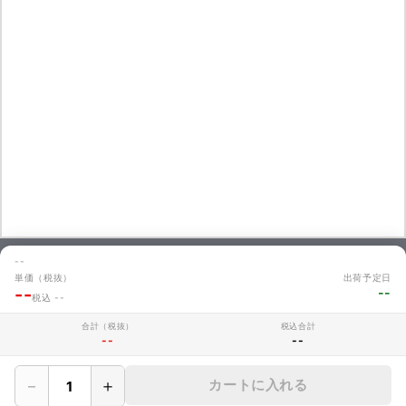
--
単価（税抜）
出荷予定日
お問い合わせ
--
--
税込 --
商品のお見積やご注文に関するよくあるご質問を掲載しています。
お問い合わせ
合計（税抜）
税込合計
--
--
－
＋
カートに入れる
MAKERZについて