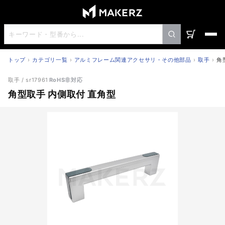
トップ
カテゴリ一覧
アルミフレーム関連アクセサリ・その他部品
取手
角
角型取手 内側取付 直角型
取手
/ sr17961
RoHS非対応
角型取手 内側取付 直角型