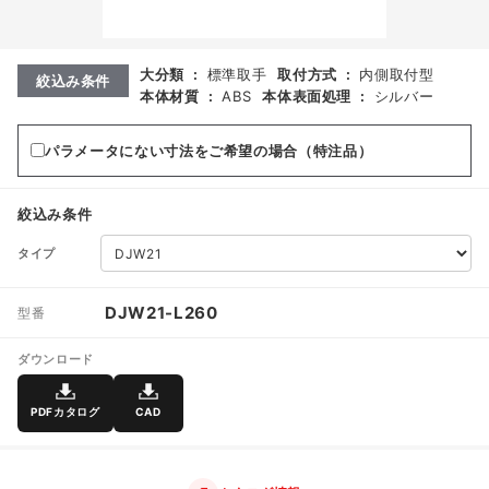
大分類
:
標準取手
取付方式
:
内側取付型
絞込み条件
本体材質
:
ABS
本体表面処理
:
シルバー
パラメータにない寸法をご希望の場合（特注品）
絞込み条件
タイプ
DJW21-L260
型番
ダウンロード
PDFカタログ
CAD