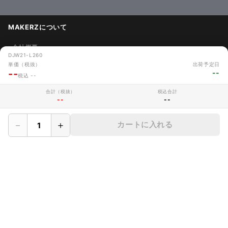
MAKERZについて
› 会社概要
DJW21-L260
単価（税抜）
出荷予定日
› メイカーズについて
--
--
税込 --
› 利用規約
合計（税抜）
税込合計
--
--
› サイト利用時の注意
› プライバシーポリシー
－
＋
カートに入れる
› 保証規定
› CADデータ利用規定
› サイトマップ
› よくあるご質問
› 採用情報