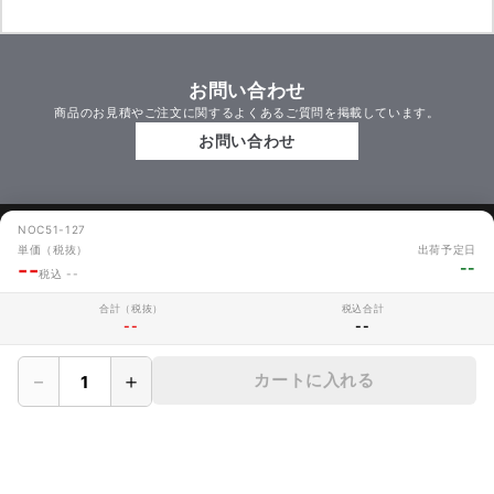
お問い合わせ
商品のお見積やご注文に関するよくあるご質問を掲載しています。
お問い合わせ
MAKERZについて
NOC51-127
単価（税抜）
出荷予定日
--
--
› 会社概要
税込 --
合計（税抜）
税込合計
› メイカーズについて
--
--
› 利用規約
－
＋
カートに入れる
› サイト利用時の注意
› プライバシーポリシー
› 保証規定