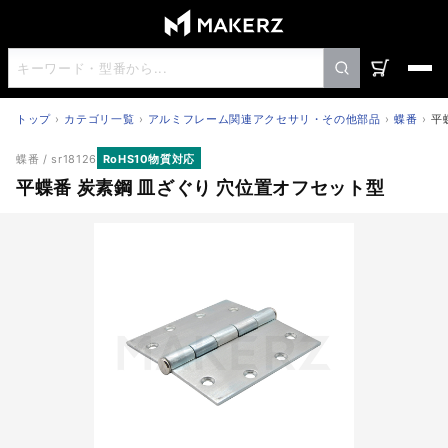
トップ
カテゴリ一覧
アルミフレーム関連アクセサリ・その他部品
蝶番
平
平蝶番 炭素鋼 皿ざぐり 穴位置オフセット型
蝶番
/ sr18126
RoHS10物質対応
平蝶番 炭素鋼 皿ざぐり 穴位置オフセット型