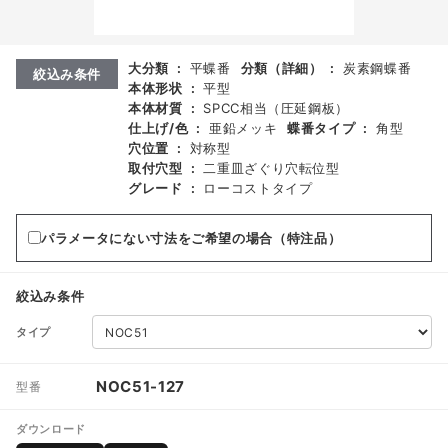
大分類
:
平蝶番
分類（詳細）
:
炭素鋼蝶番
絞込み条件
本体形状
:
平型
本体材質
:
SPCC相当（圧延鋼板）
仕上げ/色
:
亜鉛メッキ
蝶番タイプ
:
角型
穴位置
:
対称型
取付穴型
:
二重皿ざぐり穴転位型
グレード
:
ローコストタイプ
パラメータにない寸法をご希望の場合（特注品）
絞込み条件
タイプ
NOC51-127
型番
ダウンロード