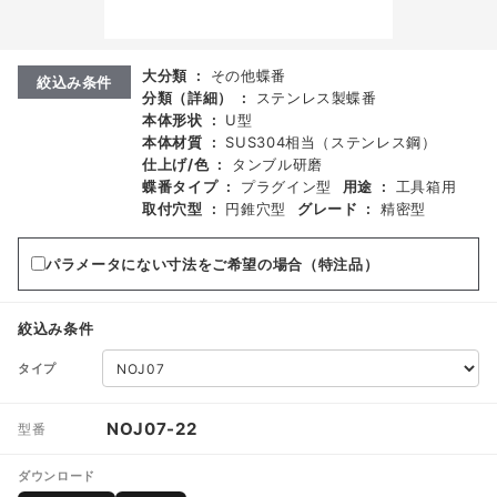
大分類
:
その他蝶番
絞込み条件
分類（詳細）
:
ステンレス製蝶番
本体形状
:
U型
本体材質
:
SUS304相当（ステンレス鋼）
仕上げ/色
:
タンブル研磨
蝶番タイプ
:
プラグイン型
用途
:
工具箱用
取付穴型
:
円錐穴型
グレード
:
精密型
パラメータにない寸法をご希望の場合（特注品）
絞込み条件
タイプ
NOJ07-22
型番
ダウンロード