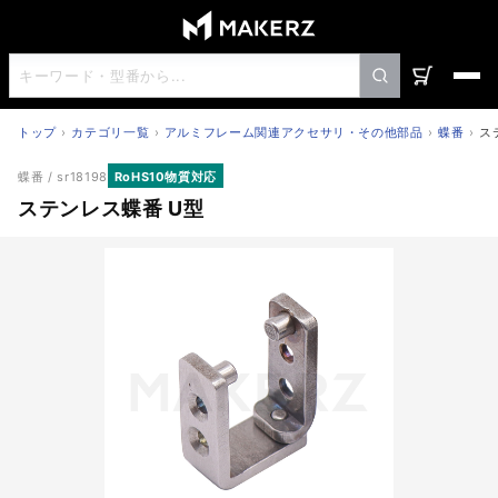
トップ
カテゴリ一覧
アルミフレーム関連アクセサリ・その他部品
蝶番
ス
ステンレス蝶番 U型
蝶番
/ sr18198
RoHS10物質対応
ステンレス蝶番 U型