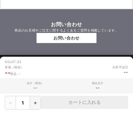
お問い合わせ
商品のお見積やご注文に関するよくあるご質問を掲載しています。
お問い合わせ
MAKERZについて
NOJ07-22
単価（税抜）
出荷予定日
--
--
› 会社概要
税込 --
合計（税抜）
税込合計
› メイカーズについて
--
--
› 利用規約
－
＋
カートに入れる
› サイト利用時の注意
› プライバシーポリシー
› 保証規定