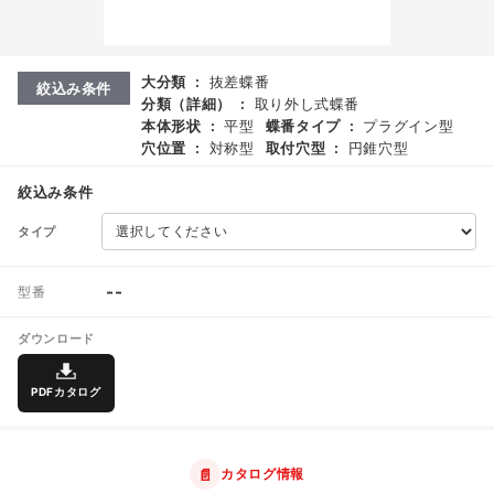
大分類
:
抜差蝶番
絞込み条件
分類（詳細）
:
取り外し式蝶番
本体形状
:
平型
蝶番タイプ
:
プラグイン型
穴位置
:
対称型
取付穴型
:
円錐穴型
絞込み条件
タイプ
--
型番
ダウンロード
PDFカタログ
📄
カタログ情報