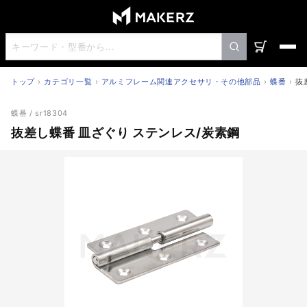
トップ
カテゴリ一覧
アルミフレーム関連アクセサリ・その他部品
蝶番
抜
抜差し蝶番 皿ざぐり ステンレス/炭素鋼
蝶番
/ sr18304
抜差し蝶番 皿ざぐり ステンレス/炭素鋼