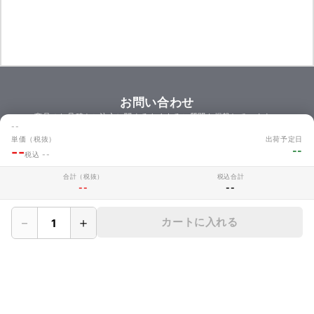
お問い合わせ
商品のお見積やご注文に関するよくあるご質問を掲載しています。
--
お問い合わせ
単価（税抜）
出荷予定日
--
--
税込 --
合計（税抜）
税込合計
--
--
MAKERZについて
› 会社概要
－
＋
カートに入れる
› メイカーズについて
› 利用規約
› サイト利用時の注意