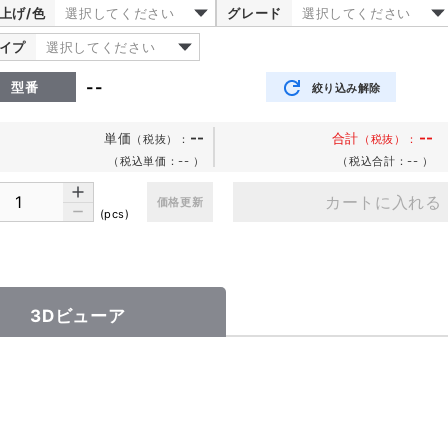
上げ/色
選択してください
グレード
選択してください
イプ
選択してください
--
型番
絞り込み解除
--
--
単価
合計
（税抜）
：
（税抜）：
（税込単価：--
）
（税込合計：--
）
カートに入れる
価格更新
(pcs)
3Dビューア