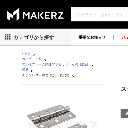
重要なお知らせ
|
202
カテゴリから探す
>
トップ
>
カテゴリ一覧
>
アルミフレーム関連アクセサリ・その他部品
>
蝶番
>
ステンレス平蝶番 丸穴・長穴型
ステンレス平蝶番 丸穴・長穴型
ス