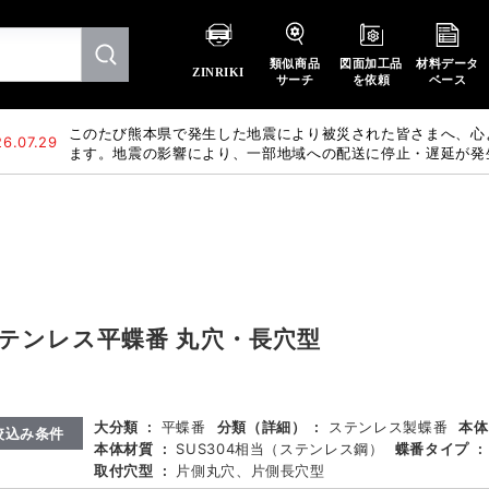
類似商品
図面加工品
材料データ
ZINRIKI
サーチ
を依頼
ベース
このたび熊本県で発生した地震により被災された皆さまへ、心
6.07.29
ます。地震の影響により、一部地域への配送に停止・遅延が発
惑をおかけいたしますが、何卒ご理解賜りますようお願い申し
テンレス平蝶番 丸穴・長穴型
大分類
:
平蝶番
分類（詳細）
:
ステンレス製蝶番
本体
絞込み条件
本体材質
:
SUS304相当（ステンレス鋼）
蝶番タイプ
:
取付穴型
:
片側丸穴、片側長穴型