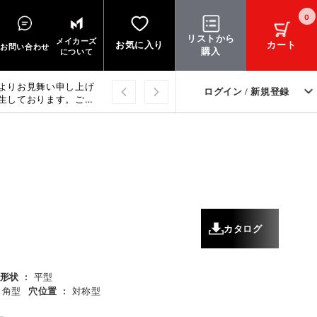
0
リストから
メイカーズ
お気に入り
カート
お問い合わせ
購入
について
よりお見舞い申し上げ
ログイン / 新規登録
生しております。ご迷
上げます。
カタログ
形状
:
平型
角型
穴位置
:
対称型