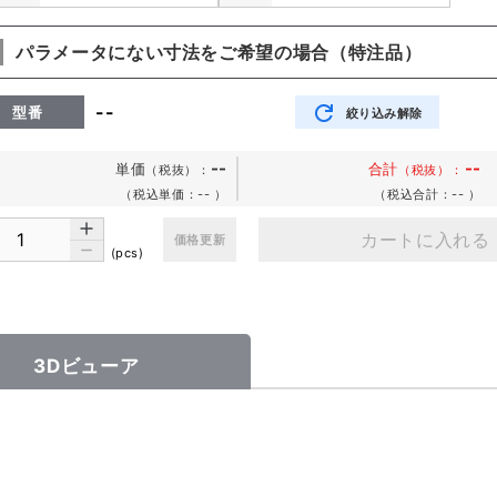
パラメータにない寸法をご希望の場合（特注品）
--
型番
絞り込み解除
--
--
単価
合計
（税抜）
：
（税抜）：
（税込単価：--
）
（税込合計：--
）
カートに入れる
価格更新
(pcs)
3Dビューア