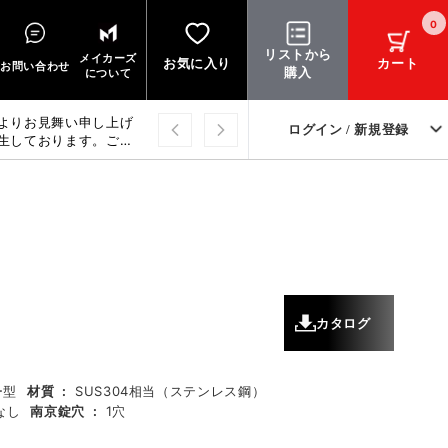
0
リストから
メイカーズ
お気に入り
カート
お問い合わせ
購入
について
よりお見舞い申し上げ
ログイン / 新規登録
生しております。ご迷
上げます。
カタログ
ー型
材質
:
SUS304相当（ステンレス鋼）
なし
南京錠穴
:
1穴