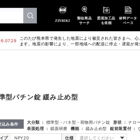
類似商品
図面加工品
材料データ
ZINRIKI
サーチ
を依頼
ベース
このたび熊本県で発生した地震により被災された皆さまへ、心
6.07.29
ます。地震の影響により、一部地域への配送に停止・遅延が発
惑をおかけいたしますが、何卒ご理解賜りますようお願い申し
準型パチン錠 緩み止め型
大分類
:
標準型・バネ型・荷物用パチン錠
形状
:
ナロ
絞込み条件
表面処理
:
鏡面研磨
機能
:
緩み止め型
錠前装置付
:
イプ
NPY20
仕様
選択してください