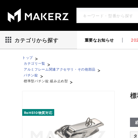
重要なお知らせ
|
202
カテゴリから探す
>
トップ
>
カテゴリ一覧
>
アルミフレーム関連アクセサリ・その他部品
>
パチン錠
>
標準型パチン錠 緩み止め型
標準型パチン錠 緩み止め型
標
RoHS10物質対応
タ