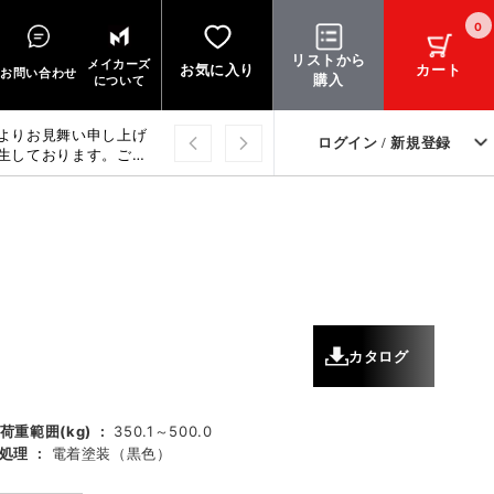
0
リストから
メイカーズ
お気に入り
カート
お問い合わせ
購入
について
よりお見舞い申し上げ
ログイン / 新規登録
生しております。ご迷
上げます。
カタログ
荷重範囲(kg)
:
350.1～500.0
処理
:
電着塗装（黒色）