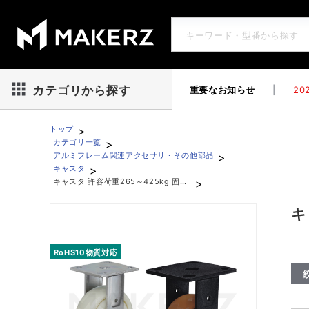
重要なお知らせ
|
202
カテゴリから探す
>
トップ
>
カテゴリ一覧
>
アルミフレーム関連アクセサリ・その他部品
>
キャスタ
>
キャスタ 許容荷重265～425kg 固定型
キャスタ 許容荷重265～425kg 固定型
キ
RoHS10物質対応