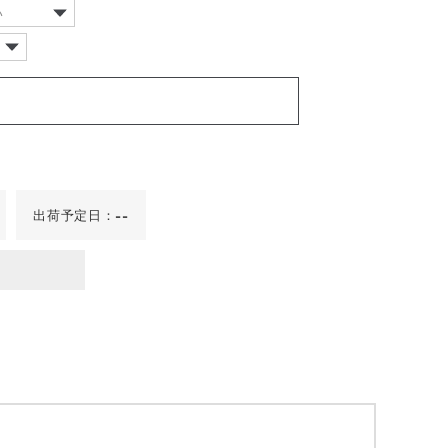
い
出荷予定日：
--