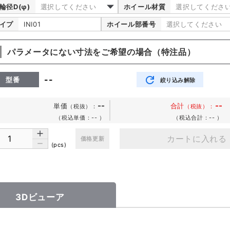
輪径D(φ)
選択してください
ホイール材質
選択してくださ
イプ
INI01
ホイール部番号
選択してください
パラメータにない寸法をご希望の場合（特注品）
--
型番
絞り込み解除
--
--
単価
合計
（税抜）
：
（税抜）：
（税込単価：--
）
（税込合計：--
）
カートに入れる
価格更新
(pcs)
3Dビューア