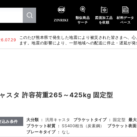
類似商品
図面加工品
材料データ
ZINRIKI
サーチ
を依頼
ベース
このたび熊本県で発生した地震により被災された皆さまへ、心
6.07.29
ます。地震の影響により、一部地域への配送に停止・遅延が発
惑をおかけいたしますが、何卒ご理解賜りますようお願い申し
ャスタ 許容荷重265～425kg 固定型
大分類
:
汎用キャスタ
ブラケットタイプ
:
固定型
最大
絞込み条件
ブラケット材質
:
SS400相当（炭素鋼）
ブラケット表面
ブレーキタイプ
:
なし