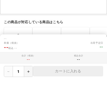
この商品が対応している商品はこちら
--
単価（税抜）
出荷予定日
--
--
税込 --
40-8シリーズ
40-8シリーズ 短
保護カバー
エンドキャ
8mm幅 突起付ブ
め後入れナット
30/40-8シリーズ
脂製 [40
合計（税抜）
税込合計
ラケット
（溝幅8mm) ア
ーズ溝幅8m
--
--
通常価格(税抜)
通常価格(税抜)
通常価格(税抜)
通常価格(税
ルミフレーム用
63円~
13円~
172円~
40円~
－
＋
カートに入れる
お問い合わせ
商品のお見積やご注文に関するよくあるご質問を掲載しています。
お問い合わせ