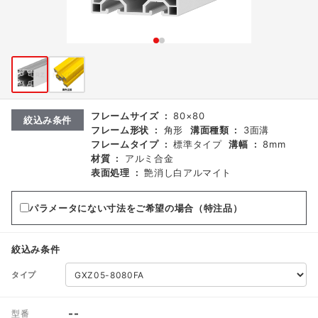
フレームサイズ
:
80×80
絞込み条件
フレーム形状
:
角形
溝面種類
:
3面溝
フレームタイプ
:
標準タイプ
溝幅
:
8mm
材質
:
アルミ合金
表面処理
:
艶消し白アルマイト
パラメータにない寸法をご希望の場合（特注品）
絞込み条件
タイプ
--
型番