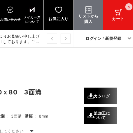
0
リストから
メイカーズ
お気に入り
カート
お問い合わせ
購入
について
よりお見舞い申し上げ
ログイン / 新規登録
生しております。ご迷
上げます。
0ｘ80 3面溝
カタログ
追加工に
種類
:
3面溝
溝幅
:
8mm
ついて
してください