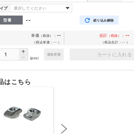
イプ
選択してください
--
型番
絞り込み解除
--
--
単価
合計
（税抜）
：
（税抜）：
（税込単価：--
）
（税込合計：--
）
カートに入れる
価格更新
(pcs)
品はこちら