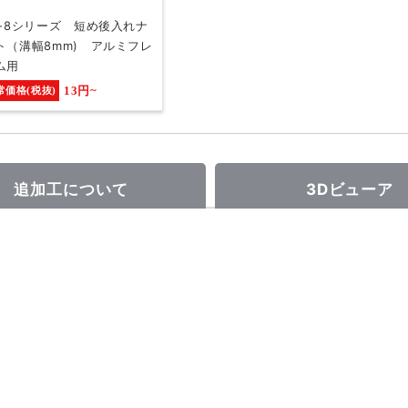
0-8シリーズ 短め後入れナ
ト（溝幅8mm) アルミフレ
ム用
13円~
常価格(税抜)
追加工について
3Dビューア