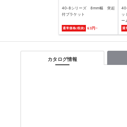
40-8シリーズ 8mm幅 突起
4
付ブラケット
ッ
ー
63円~
通常価格(税抜)
通
カタログ情報