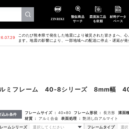
類似商品
図面加工品
材料データ
ZINRIKI
サーチ
を依頼
ベース
このたび熊本県で発生した地震により被災された皆さまへ、心
6.07.29
ます。地震の影響により、一部地域への配送に停止・遅延が発
惑をおかけいたしますが、何卒ご理解賜りますようお願い申し
溝
ルミフレーム 40-8シリーズ 8mm幅 4
フレームサイズ
:
40×80
フレーム形状
:
長方形
溝面
絞込み条件
材質
:
アルミ合金
表面処理
:
艶消し白アルマイト
レームシリーズ
選択してください
フレームタイプ
選択