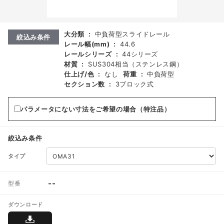
大分類
:
中負荷型スライドレール
絞込み条件
レール幅(mm)
:
44.6
レールシリーズ
:
44シリーズ
材質
:
SUS304相当（ステンレス鋼）
仕上げ/色
:
なし
荷重
:
中負荷型
セクション数
:
3ブロック式
パラメータにない寸法をご希望の場合（特注品）
絞込み条件
タイプ
--
型番
ダウンロード