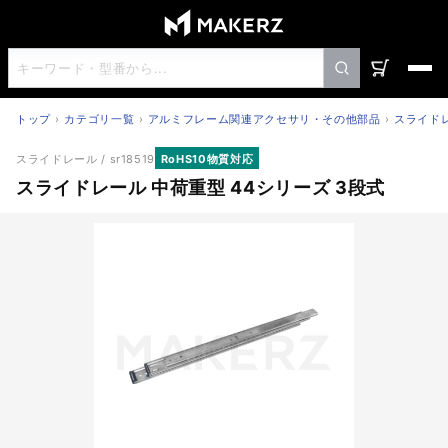
トップ
カテゴリ一覧
アルミフレーム関連アクセサリ・その他部品
スライド
スライドレール 中荷重型 44シリーズ 3段式
スライドレール
/ sr18519
RoHS10物質対応
スライドレール 中荷重型 44シリーズ 3段式