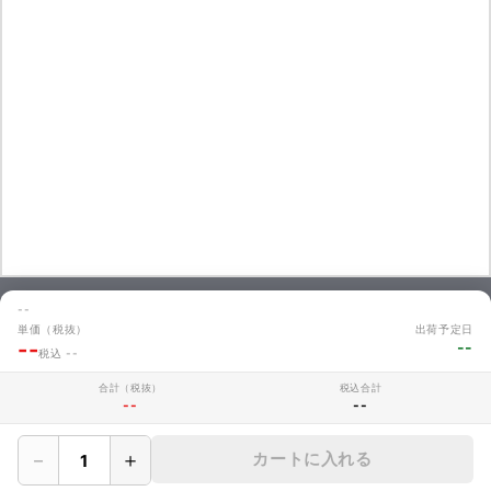
--
単価（税抜）
出荷予定日
お問い合わせ
--
--
税込 --
商品のお見積やご注文に関するよくあるご質問を掲載しています。
お問い合わせ
合計（税抜）
税込合計
--
--
－
＋
カートに入れる
MAKERZについて