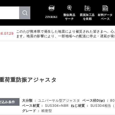
類似商品
図面加工品
材料データ
ZINRIKI
サーチ
を依頼
ベース
このたび熊本県で発生した地震により被災された皆さまへ、心
6.07.29
ます。地震の影響により、一部地域への配送に停止・遅延が発
惑をおかけいたしますが、何卒ご理解賜りますようお願い申し
重荷重防振アジャスタ
大分類
:
ユニバーサル型アジャスタ
ベース径D(φ)
:
80
絞込み条件
ベース材質
:
SUS304+NBR
ねじ材質
:
SUS304相当
グレード
:
精密型