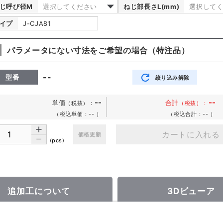
じ呼び径M
選択してください
ねじ部長さL(mm)
選択して
イプ
J-CJA81
パラメータにない寸法をご希望の場合（特注品）
--
型番
絞り込み解除
--
--
単価
合計
（税抜）
：
（税抜）：
（税込単価：--
）
（税込合計：--
）
カートに入れる
価格更新
(pcs)
追加工について
3Dビューア