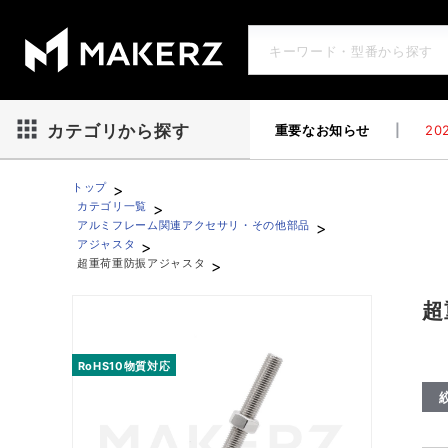
重要なお知らせ
|
202
カテゴリから探す
>
トップ
>
カテゴリ一覧
>
アルミフレーム関連アクセサリ・その他部品
>
アジャスタ
>
超重荷重防振アジャスタ
超重荷重防振アジャスタ
超
RoHS10物質対応