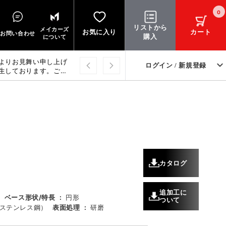
0
リストから
メイカーズ
お気に入り
カート
お問い合わせ
購入
について
よりお見舞い申し上げ
ログイン / 新規登録
生しております。ご迷
上げます。
カタログ
追加工に
ベース形状/特長
:
円形
ついて
（ステンレス鋼）
表面処理
:
研磨