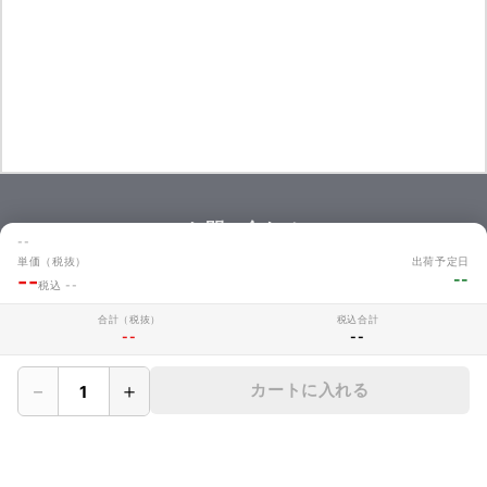
お問い合わせ
--
商品のお見積やご注文に関するよくあるご質問を掲載しています。
単価（税抜）
出荷予定日
--
--
お問い合わせ
税込 --
合計（税抜）
税込合計
--
--
MAKERZについて
－
＋
カートに入れる
› 会社概要
› メイカーズについて
› 利用規約