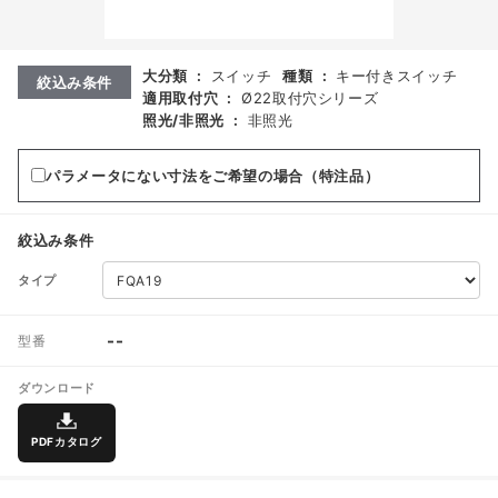
大分類
:
スイッチ
種類
:
キー付きスイッチ
絞込み条件
適用取付穴
:
Ø22取付穴シリーズ
照光/非照光
:
非照光
パラメータにない寸法をご希望の場合（特注品）
絞込み条件
タイプ
--
型番
ダウンロード
PDFカタログ